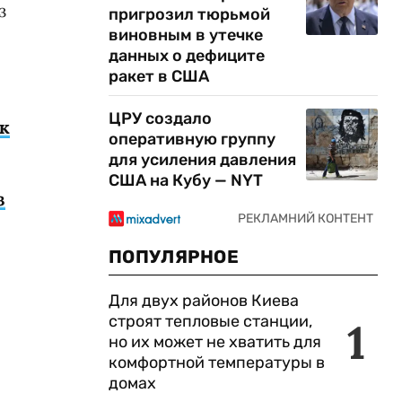
з
пригрозил тюрьмой
виновным в утечке
данных о дефиците
ракет в США
ЦРУ создало
к
оперативную группу
для усиления давления
США на Кубу — NYT
з
ПОПУЛЯРНОЕ
Для двух районов Киева
строят тепловые станции,
1
но их может не хватить для
комфортной температуры в
домах