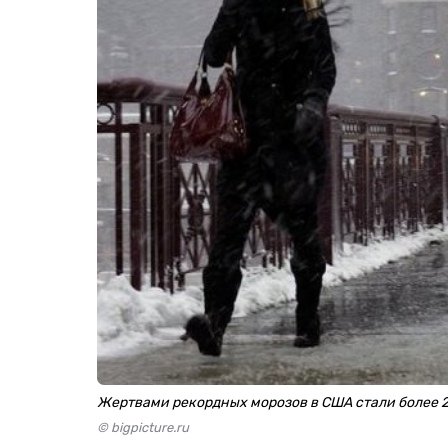
Жертвами рекордных морозов в США стали более 
© bigpicture.ru