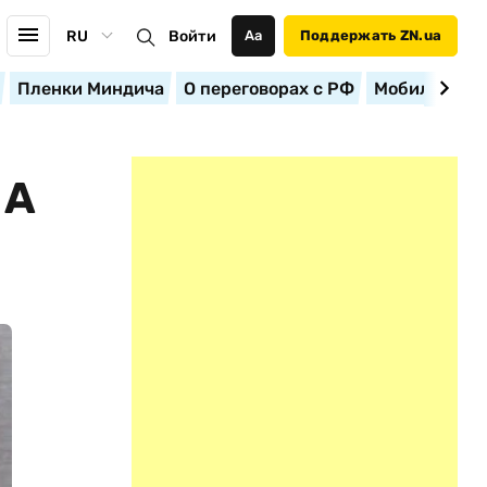
RU
Войти
Аа
Поддержать ZN.ua
Пленки Миндича
О переговорах с РФ
Мобилизация
ША