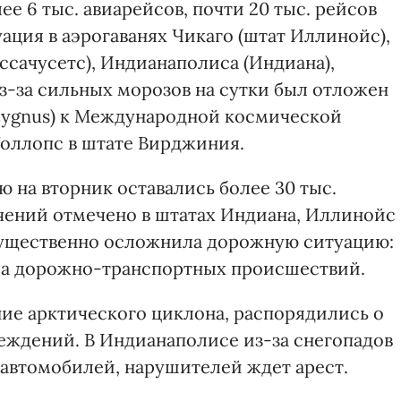
е 6 тыс. авиарейсов, почти 20 тыс. рейсов
ция в аэрогаванях Чикаго (штат Иллинойс),
ссачусетс), Индианаполиса (Индиана),
з-за сильных морозов на сутки был отложен
(Cygnus) к Международной космической
Уоллопс в штате Вирджиния.
 на вторник оставались более 30 тыс.
чений отмечено в штатах Индиана, Иллинойс
 существенно осложнила дорожную ситуацию:
ла дорожно-транспортных происшествий.
ние арктического циклона, распорядились о
реждений. В Индианаполисе из-за снегопадов
 автомобилей, нарушителей ждет арест.