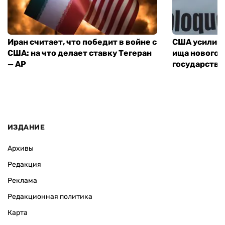
Иран считает, что победит в войне с
США усилива
США: на что делает ставку Тегеран
ища нового 
— AP
государства
ИЗДАНИЕ
Архивы
Редакция
Реклама
Редакционная политика
Карта