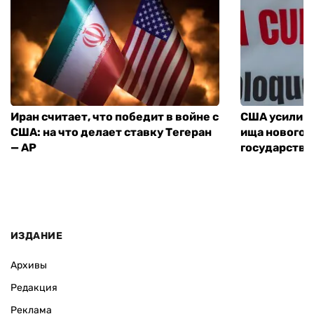
Иран считает, что победит в войне с
США усилива
США: на что делает ставку Тегеран
ища нового 
— AP
государства
ИЗДАНИЕ
Архивы
Редакция
Реклама