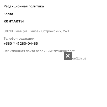
Редакционная политика
Карта
КОНТАКТЫ
01010 Киев, ул. Князей Острожских, 19/1
Телефон редакции:
+380 (44) 280-04-85
Электронная почта редакции:
zn94@ukr.net
Электронная почта службы новостей:
editor@zn.ua
СОЦСЕТИ
ПОДДЕРЖАТЬ ZN.UA
Поддержать независимую
журналистику!