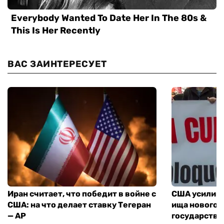
ВАС ЗАИНТЕРЕСУЕТ
Иран считает, что победит в войне с
США усилива
США: на что делает ставку Тегеран
ища нового 
— AP
государства