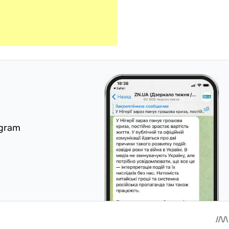
egram