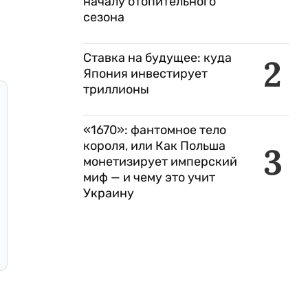
началу отопительного
сезона
Ставка на будущее: куда
2
Япония инвестирует
триллионы
«1670»: фантомное тело
короля, или Как Польша
3
монетизирует имперский
миф — и чему это учит
Украину