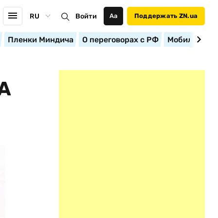
RU
Войти
Аа
Поддержать ZN.ua
Пленки Миндича
О переговорах с РФ
Мобилизация
А