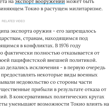
ета на
экспорт вооружений
может быть
бвиняющем Токио в растущем милитаризме.
RELATED VIDEO
ципа экспорта оружия - его запрещалось
арствам, странам, находящимся под
щимся в конфликтах. В 1976 году
то фактически полностью отказывается от
 своей пацифистской внешней политикой.
раз делались исключения - в первую очередь
 предоставлять некоторые виды военных
зывали недовольство со стороны части
существенные прибыли в результате отказа от
ий. В консервативных политических кругах
реты уменьшают возможности Токио влиять на