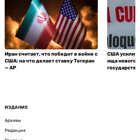
Иран считает, что победит в войне с
США усилива
США: на что делает ставку Тегеран
ища нового 
— AP
государства
ИЗДАНИЕ
Архивы
Редакция