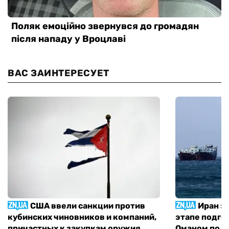
ВАС ЗАИНТЕРЕСУЕТ
США ввели санкции против
Иран з
кубинских чиновников и компаний,
этапе подго
причастных к закупкам оружия
Оманом по п