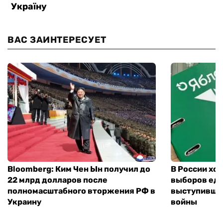
ВАС ЗАИНТЕРЕСУЕТ
Bloomberg: Ким Чен Ын получил до
В России хо
22 млрд долларов после
выборов еди
полномасштабного вторжения РФ в
выступившу
Украину
войны