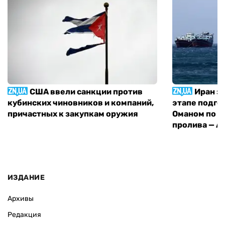
США ввели санкции против
Иран з
кубинских чиновников и компаний,
этапе подго
причастных к закупкам оружия
Оманом по п
пролива — A
ИЗДАНИЕ
Архивы
Редакция