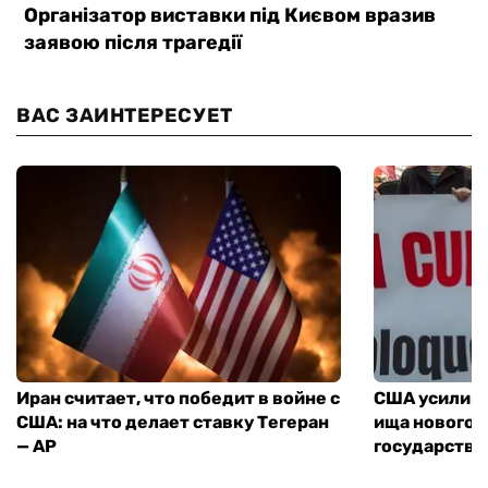
ВАС ЗАИНТЕРЕСУЕТ
Иран считает, что победит в войне с
США усилива
США: на что делает ставку Тегеран
ища нового 
— AP
государства