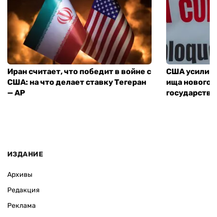
Иран считает, что победит в войне с
США усилива
США: на что делает ставку Тегеран
ища нового 
— AP
государства
ИЗДАНИЕ
Архивы
Редакция
Реклама