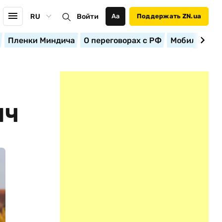
RU
Войти
Аа
Поддержать ZN.ua
Пленки Миндича
О переговорах с РФ
Мобилизация
ЯЧ