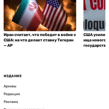
Иран считает, что победит в войне с
США усилива
США: на что делает ставку Тегеран
ища нового 
— AP
государства
ИЗДАНИЕ
Архивы
Редакция
Реклама