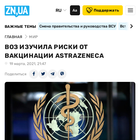
RU
Аа
Поддержать
Смена правительства и руководства ВСУ
Вступление
ВАЖНЫЕ ТЕМЫ
ГЛАВНАЯ
МИР
ВОЗ ИЗУЧИЛА РИСКИ ОТ
ВАКЦИНАЦИИ ASTRAZENECA
19 марта, 2021, 21:47
Поделиться