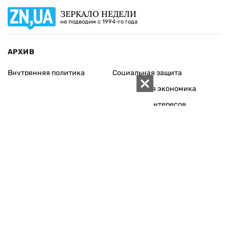
ЗЕРКАЛО НЕДЕЛИ
не подводим с 1994-го года
АРХИВ
Внутренняя политика
Социальная защита
Международная политика
Зарубежная экономика
Макроуровень
Конфликт интересов
Энергорынок
Экономическая
безопасность
Приватизация
Персоналии
Экономика регионов
Социум
Наука
История
Технологии
Круг семьи
Среда обитания
Туризм
Церковь
Собственность