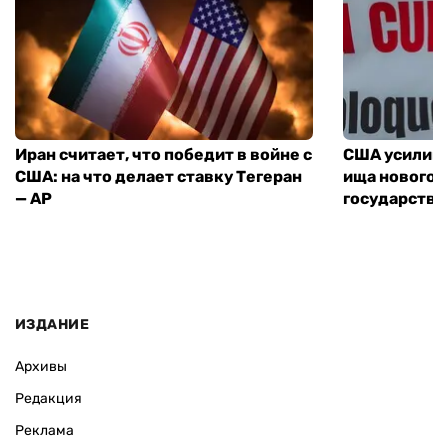
Иран считает, что победит в войне с
США усилива
США: на что делает ставку Тегеран
ища нового 
— AP
государства
ИЗДАНИЕ
Архивы
Редакция
Реклама