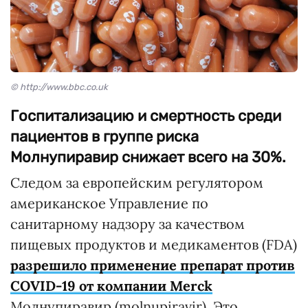
© http://www.bbc.co.uk
Госпитализацию и смертность среди
пациентов в группе риска
Молнупиравир снижает всего на 30%.
Следом за европейским регулятором
американское Управление по
санитарному надзору за качеством
пищевых продуктов и медикаментов (FDA)
разрешило применение препарат против
COVID-19 от компании Merсk
Молнупиравир (molnupiravir). Это