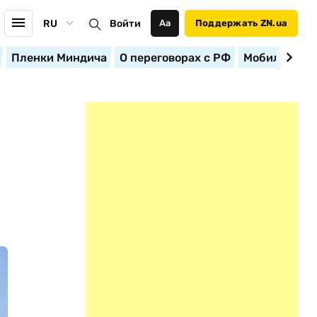
RU
Войти
Аа
Поддержать ZN.ua
Пленки Миндича
О переговорах с РФ
Мобилизация