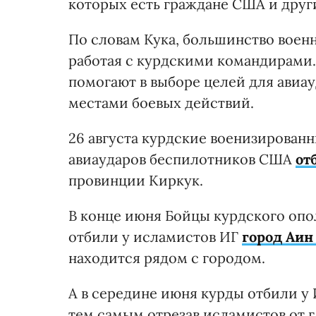
которых есть граждане США и други
По словам Кука, большинство военн
работая с курдскими командирами.
помогают в выборе целей для авиау
местами боевых действий.
26 августа курдские военизирова
авиаударов беспилотников США
от
провинции Киркук.
В конце июня Бойцы курдского опо
отбили у исламистов ИГ
город Аин
находится рядом с городом.
А в середине июня курды отбили у
тем самым отрезав исламистов от 