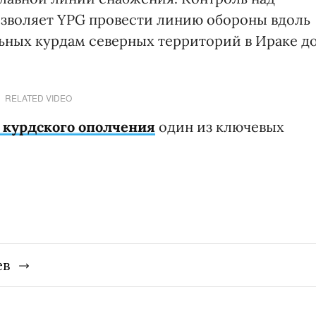
озволяет YPG провести линию обороны вдоль
льных курдам северных территорий в Ираке д
RELATED VIDEO
 курдского ополчения
один из ключевых
ев