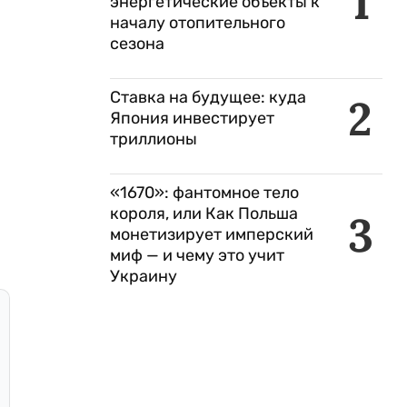
1
энергетические объекты к
началу отопительного
сезона
Ставка на будущее: куда
2
Япония инвестирует
триллионы
«1670»: фантомное тело
короля, или Как Польша
3
монетизирует имперский
миф — и чему это учит
Украину