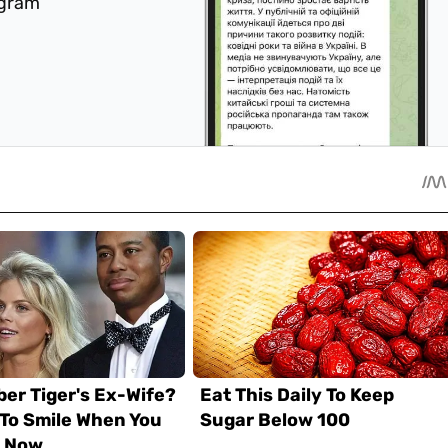
egram