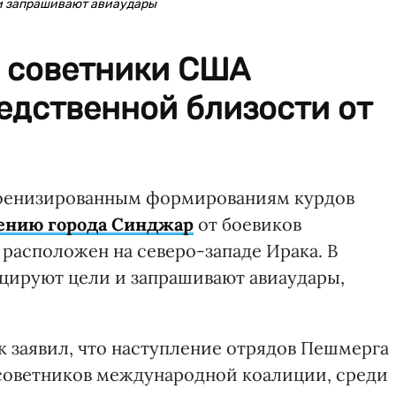
и запрашивают авиаудары
 советники США
едственной близости от
оенизированным формированиям курдов
ению города Синджар
от боевиков
 расположен на северо-западе Ирака. В
цируют цели и запрашивают авиаудары,
к заявил, что наступление отрядов Пешмерга
советников международной коалиции, среди