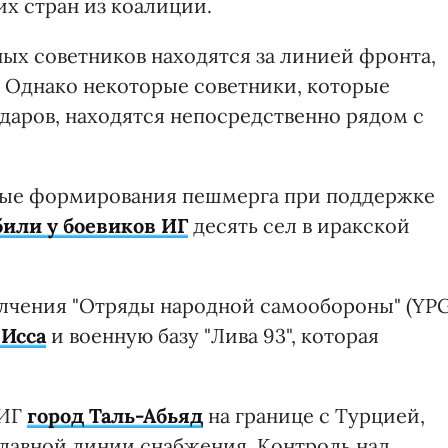
х стран из коалиции.
ых советников находятся за линией фронта,
 Однако некоторые советники, которые
даров, находятся непосредственно рядом с
нные формирования пешмерга при поддержке
били у боевиков ИГ
десять сел в иракской
лчения "Отряды народной самообороны" (YPG
 Исса
и военную базу "Лива 93", которая
 ИГ
город Таль-Абьяд
на границе с Турцией,
главной линии снабжения. Контроль над