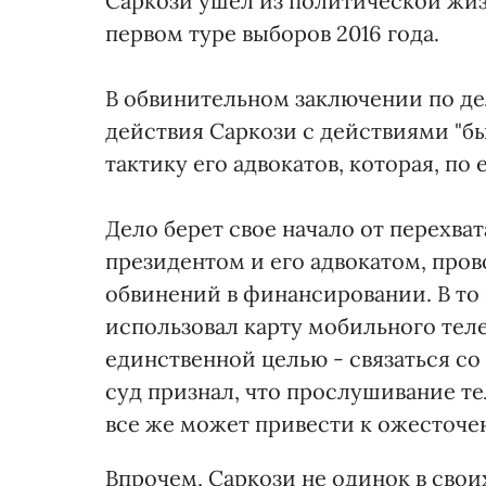
Саркози ушел из политической жиз
первом туре выборов 2016 года.
В обвинительном заключении по де
действия Саркози с действиями "б
тактику его адвокатов, которая, по 
Дело берет свое начало от перехв
президентом и его адвокатом, про
обвинений в финансировании. В то
использовал карту мобильного тел
единственной целью - связаться со
суд признал, что прослушивание те
все же может привести к ожесточе
Впрочем, Саркози не одинок в сво