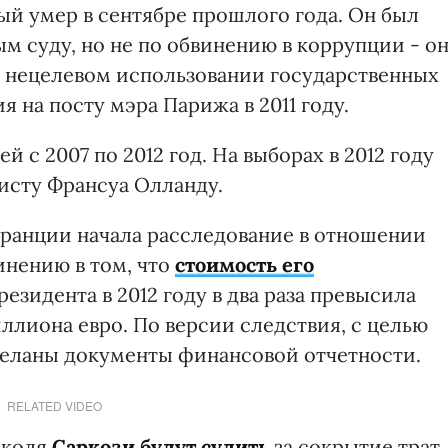
ый умер в сентябре прошлого года. Он был
м суду, но не по обвинению в коррупции - о
и нецелевом использовании государственных
я на посту мэра Парижа в 2011 году.
 с 2007 по 2012 год. На выборах в 2012 году
исту Франсуа Олланду.
Франции начала расследование в отношении
инению в том, что
стоимость его
резидента в 2012 году в два раза превысила
ллиона евро. По версии следствия, с целью
деланы документы финансовой отчетности.
RELATED VIDEO
иколя
Саркози будут судить
за сокрытие трат