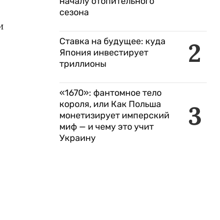
началу отопительного
сезона
и
Ставка на будущее: куда
2
Япония инвестирует
триллионы
«1670»: фантомное тело
короля, или Как Польша
3
монетизирует имперский
миф — и чему это учит
Украину