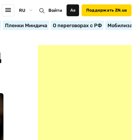
RU
Войти
Аа
Поддержать ZN.ua
Пленки Миндича
О переговорах с РФ
Мобилизация
Д