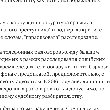
ни после того, как потерпел поражение в
лу о коррупции прокуратура сравнила
ывалого преступника" и подвергла критике
ее словам, "парализовала" расследование.
ата телефонных разговоров между бывшим
водимых в рамках расследования ливийских
 время следователи обнаружили, что Саркози
ефона с предоплатой, предположительно, с
 своим адвокатом. В 2016 году апелляционный
лефонных разговоров хоть и допустимо, но
нному судебному разбирательству.
их финансовых нарушениях. Среди других