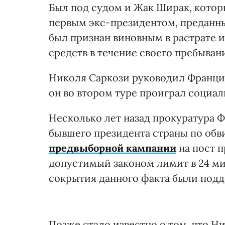
Был под судом и Жак Ширак, котор
первым экс-президентом, преданны
был признан виновным в растрате 
средств в течение своего пребывани
Николя Саркози руководил Францией
он во втором туре проиграл социал
Несколько лет назад прокуратура 
бывшего президента страны по обв
предвыборной кампании
на пост п
допустимый законом лимит в 24 ми
сокрытия данного факта были под
Позже стало известно о том, что Н