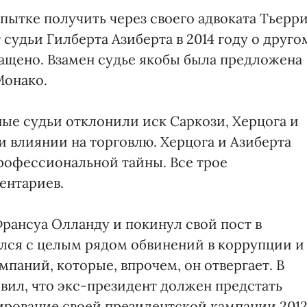
пытке получить через своего адвоката Тьерр
удьи Гилберта Азиберта в 2014 году о друго
ращено. Взамен судье якобы была предложена
Монако.
ые судьи отклонили иск Саркози, Херцога и
и влиянии на торговлю. Херцога и Азиберта
профессиональной тайны. Все трое
ентариев.
Франсуа Олланду и покинул свой пост в
лся с целым рядом обвинений в коррупции и
паний, которые, впрочем, он отвергает. В
вил, что экс-президент должен предстать
ирование своей президентской кампании 201