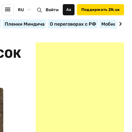
RU
Войти
Аа
Поддержать ZN.ua
Пленки Миндича
О переговорах с РФ
Мобилизация
СОК