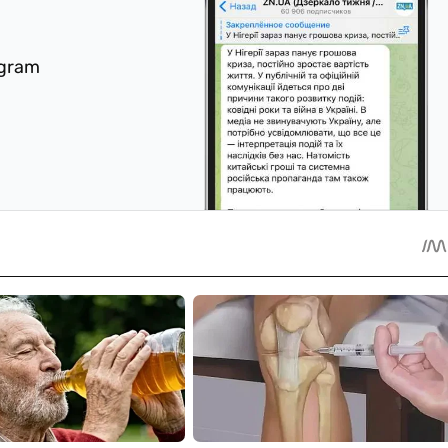
egram