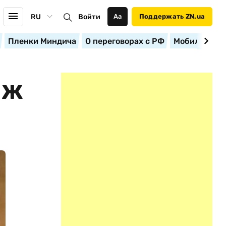
RU
Войти
Аа
Поддержать ZN.ua
Пленки Миндича
О переговорах с РФ
Мобилизация
ИЖ