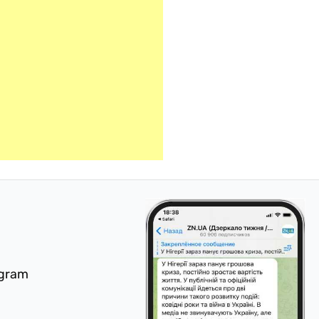
egram