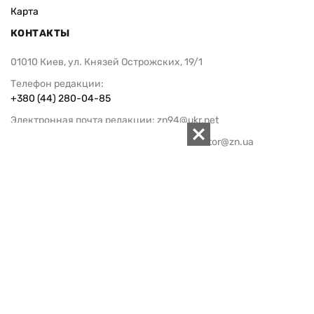
Карта
КОНТАКТЫ
01010 Киев, ул. Князей Острожских, 19/1
Телефон редакции:
+380 (44) 280-04-85
Электронная почта редакции:
zn94@ukr.net
Электронная почта службы новостей:
editor@zn.ua
СОЦСЕТИ
ПОДДЕРЖАТЬ ZN.UA
Поддержать независимую
журналистику!
ЗЕРКАЛО НЕДЕЛИ