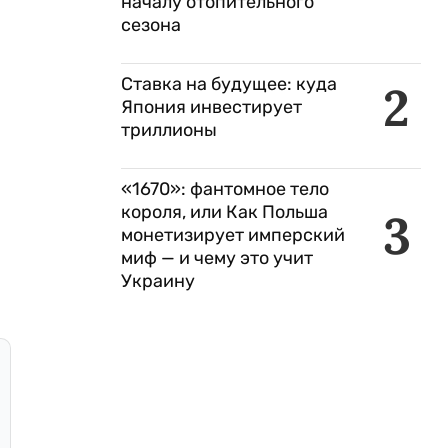
началу отопительного
сезона
Ставка на будущее: куда
2
Япония инвестирует
триллионы
«1670»: фантомное тело
короля, или Как Польша
3
монетизирует имперский
миф — и чему это учит
Украину