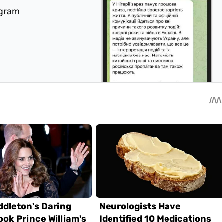
egram