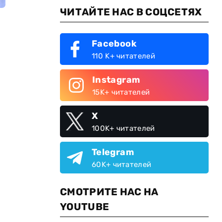
ЧИТАЙТЕ НАС В СОЦСЕТЯХ
Facebook
110 K+ читателей
Instagram
15K+ читателей
X
100K+ читателей
Telegram
60K+ читателей
СМОТРИТЕ НАС НА
YOUTUBE