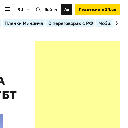
RU
Войти
Аа
Поддержать ZN.ua
Пленки Миндича
О переговорах с РФ
Мобилизация
А
ГБТ