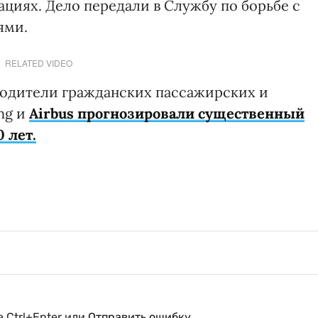
циях. Дело передали в Службу по борьбе с
ями.
RELATED VIDEO
одители гражданских пассажирских и
ng и
Airbus прогнозировали существенный
 лет.
 Ctrl+Enter или
Отправить ошибку