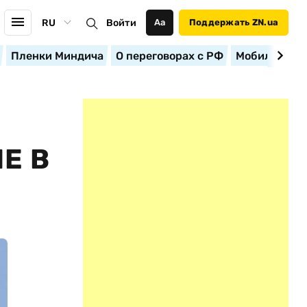
RU
Войти
Аа
Поддержать ZN.ua
Пленки Миндича
О переговорах с РФ
Мобилизация
Е В