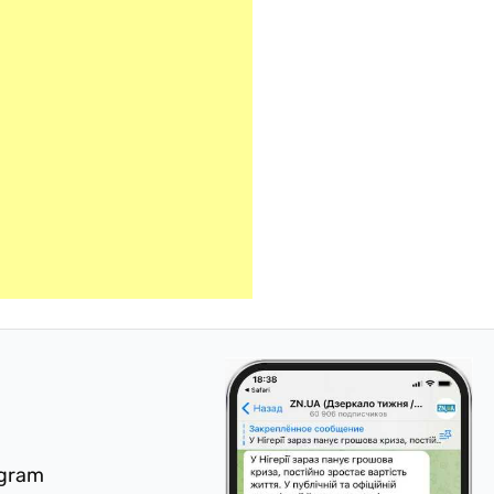
egram