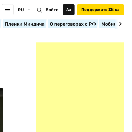
RU
Войти
Аа
Поддержать ZN.ua
Пленки Миндича
О переговорах с РФ
Мобилизация