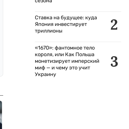
сезона
Ставка на будущее: куда
2
Япония инвестирует
триллионы
«1670»: фантомное тело
короля, или Как Польша
3
монетизирует имперский
миф — и чему это учит
Украину