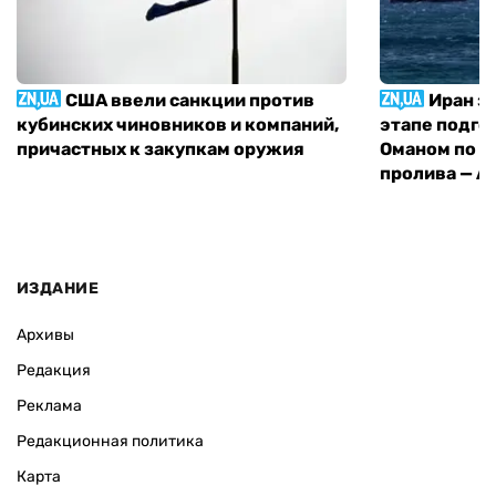
США ввели санкции против
Иран з
кубинских чиновников и компаний,
этапе подго
причастных к закупкам оружия
Оманом по п
пролива — A
ИЗДАНИЕ
Архивы
Редакция
Реклама
Редакционная политика
Карта