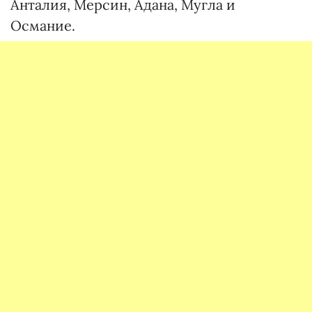
Анталия, Мерсин, Адана, Мугла и
Османие.