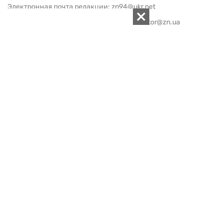
Электронная почта редакции:
zn94@ukr.net
Электронная почта службы новостей:
editor@zn.ua
СОЦСЕТИ
ПОДДЕРЖАТЬ ZN.UA
Поддержать независимую
журналистику!
ЗЕРКАЛО НЕДЕЛИ
не подводим с 1994-го года
АРХИВ
Внутренняя политика
Социальная защита
Международная политика
Зарубежная экономика