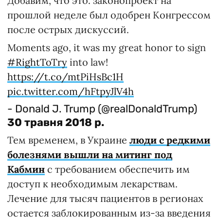
Добавим, что это. законопроект на
прошлой неделе был одобрен Конгрессом
после острых дискуссий.
Moments ago, it was my great honor to sign
#RightToTry
into law!
https://t.co/mtPiHsBc1H
pic.twitter.com/hFtpyJlV4h
- Donald J. Trump (@realDonaldTrump)
30 травня 2018 р.
Тем временем, в Украине
люди с редкими
болезнями вышли на митинг под
Кабмин
с требованием обеспечить им
доступ к необходимым лекарствам.
Лечение для тысяч пациентов в регионах
остается заблокированным из-за введения