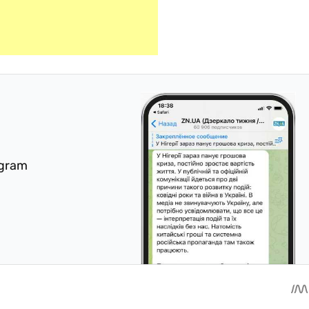
egram