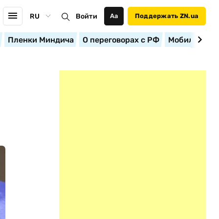
RU
Войти
Аа
Поддержать ZN.ua
Пленки Миндича
О переговорах с РФ
Мобилизация