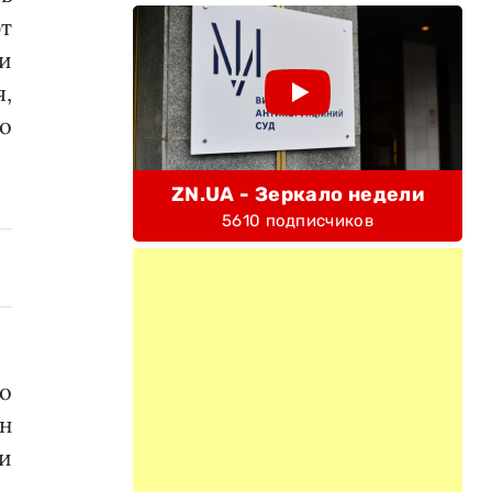
ют
ии
,
о
ZN.UA - Зеркало недели
5610 подписчиков
о
н
ли