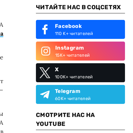
ЧИТАЙТЕ НАС В СОЦСЕТЯХ
А
Facebook
a
110 K+ читателей
Instagram
15K+ читателей
ие
X
100K+ читателей
т
 —
Telegram
60K+ читателей
ы
СМОТРИТЕ НАС НА
А
YOUTUBE
в