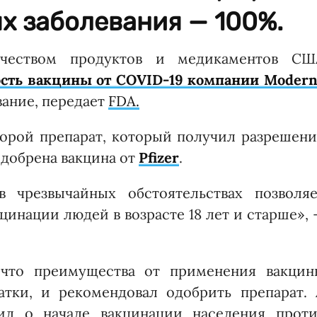
х заболевания — 100%.
ачеством продуктов и медикаментов СШ
ть вакцины от COVID-19 компании Modern
вание, передает
FDA.
торой препарат, который получил разрешен
одобрена вакцина от
Pfizer
.
в чрезвычайных обстоятельствах позволяе
цинации людей в возрасте 18 лет и старше»,
что преимущества от применения вакцин
тки, и рекомендовал одобрить препарат. 
ил о начале вакцинации населения проти