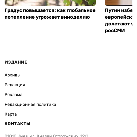
Градус повышается: как глобальное
Путин избег
потепление угрожает виноделию
европейскую
долетают ук
росСМИ
ИЗДАНИЕ
Архивы
Редакция
Реклама
Редакционная политика
Карта
КОНТАКТЫ
01010 Киев, ул. Князей Острожских, 19/1