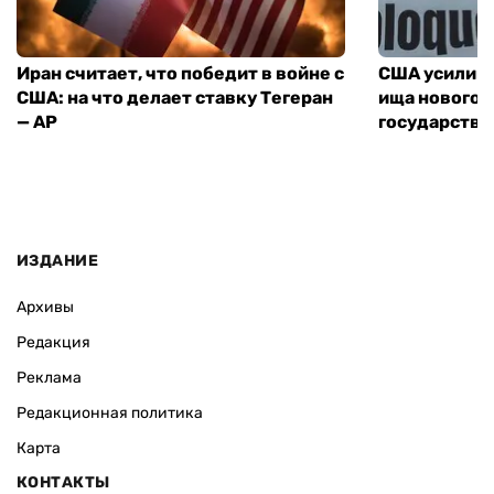
Иран считает, что победит в войне с
США усилива
США: на что делает ставку Тегеран
ища нового 
— AP
государства
ИЗДАНИЕ
Архивы
Редакция
Реклама
Редакционная политика
Карта
КОНТАКТЫ