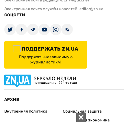
Электронная почта редакции:
zn94@ukr.net
Электронная почта службы новостей:
editor@zn.ua
СОЦСЕТИ
ПОДДЕРЖАТЬ ZN.UA
Поддержать независимую
журналистику!
ЗЕРКАЛО НЕДЕЛИ
не подводим с 1994-го года
АРХИВ
Внутренняя политика
Социальная защита
Международная политика
Зарубежная экономика