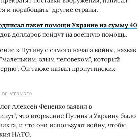
прекратят поставки вооружения, написал
я и порабощать" другие страны.
одписал пакет помощи Украине на сумму 40
рдов долларов пойдут на военную помощь.
ние к Путину с самого начала войны, назвав
 "маленьким, злым человеком", который
ерию". Он также назвал пропутинских
RELATED VIDEO
лог Алексей Фененко заявил в
инут", что вторжение Путина в Украину было
икта, и что они используют войну, чтобы
ужия НАТО.