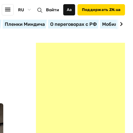
RU
Войти
Аа
Поддержать ZN.ua
Пленки Миндича
О переговорах с РФ
Мобилизация