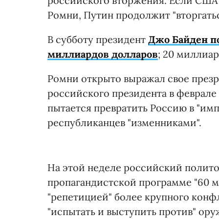
российского вторжения. Если США 
Ромни, Путин продолжит "вторгатьс
В субботу президент
Джо Байден п
миллиардов долларов
; 20 миллиа
Ромни открыто выражал свое презре
российского президента в феврале
пытается превратить Россию в "имп
республиканцев "изменниками".
На этой неделе российский полито
пропагандистской программе "60 м
"репетицией" более крупного конфл
"испытать и выступить против" ор