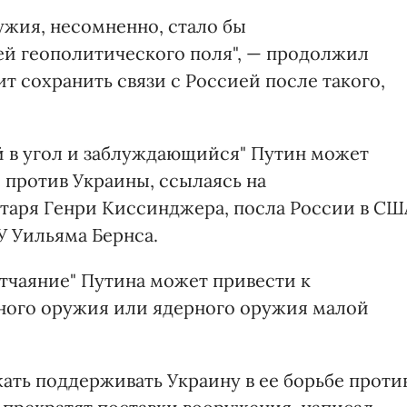
жия, несомненно, стало бы
й геополитического поля", — продолжил
ит сохранить связи с Россией после такого,
й в угол и заблуждающийся" Путин может
 против Украины, ссылаясь на
таря Генри Киссинджера, посла России в СШ
У Уильяма Бернса.
отчаяние" Путина может привести к
рного оружия или ядерного оружия малой
ть поддерживать Украину в ее борьбе проти