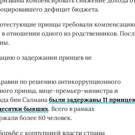
призваны компенсировать снижение дохода о
воцировавшего дефицит бюджета.
протестующие принцы требовали компенсацию
 в отношении одного из родственников. Посл
ны.
ацию о задержании принцев не
 Аравии по решению антикоррупционного
ного принца, вице-премьер-министра и
да бин Салмана
были задержаны 11 принцев
десятки бывших
. Всего в рамках
жали более 60 человек.
борьбе с коррупцией власти страны