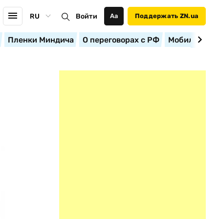
RU
Войти
Аа
Поддержать ZN.ua
Пленки Миндича
О переговорах с РФ
Мобилизация