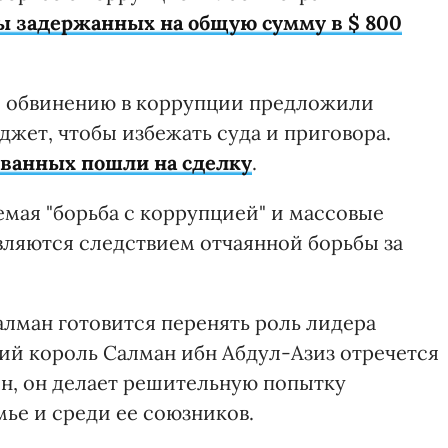
ы задержанных на общую сумму в $ 800
о обвинению в коррупции предложили
жет, чтобы избежать суда и приговора.
ванных пошли на сделку
.
емая "борьба с коррупцией" и массовые
вляются следствием отчаянной борьбы за
лман готовится перенять роль лидера
тний король Салман ибн Абдул-Азиз отречется
он, он делает решительную попытку
мье и среди ее союзников.