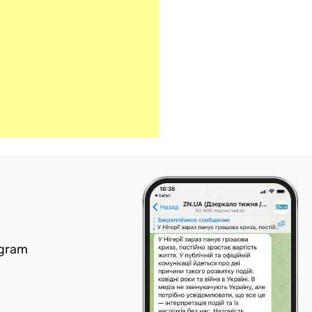
egram