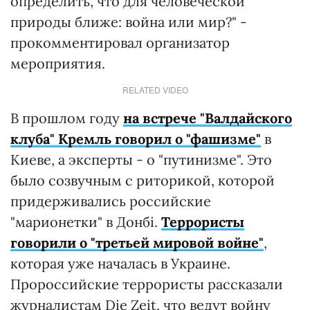
определить, что для человеческой
природы ближе: война или мир?" -
прокомментировал организатор
мероприятия.
RELATED VIDEO
В прошлом году
на встрече "Валдайского
клуба" Кремль говорил о "фашизме"
в
Киеве, а эксперты - о "путинизме". Это
было созвучным с риторикой, которой
придерживались российские
"марионетки" в Донбі.
Террористы
говорили о "третьей мировой войне"
,
которая уже началась в Украине.
Пророссийские террористы рассказали
журналистам Die Zeit, что ведут войну