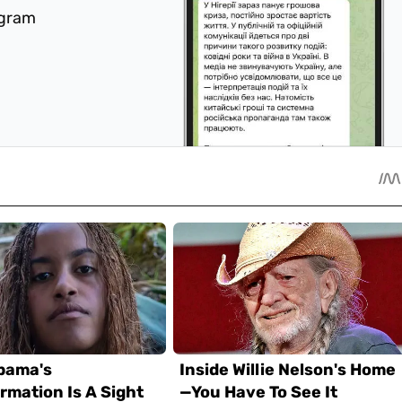
egram