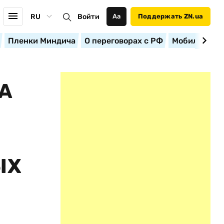
RU
Войти
Аа
Поддержать ZN.ua
Пленки Миндича
О переговорах с РФ
Мобилизация
А
ЫХ