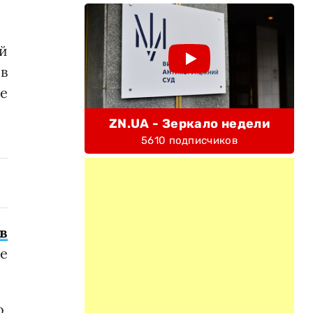
й
 в
ие
ZN.UA - Зеркало недели
5610 подписчиков
в
е
,