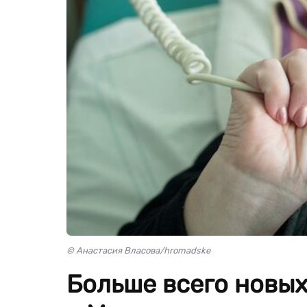
© Анастасия Власова/hromadske
Больше всего новы