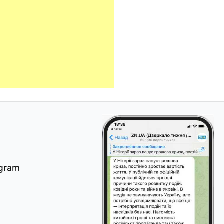
egram