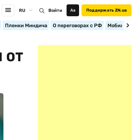
RU
Войти
Аа
Поддержать ZN.ua
Пленки Миндича
О переговорах с РФ
Мобилизация
 ОТ