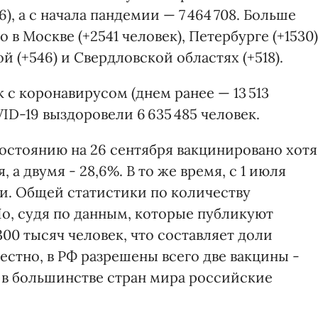
), а с начала пандемии — 7 464 708. Больше
в Москве (+2541 человек), Петербурге (+1530)
 (+546) и Свердловской областях (+518).
к с коронавирусом (днем ранее — 13 513
ID-19 выздоровели 6 635 485 человек.
состоянию на 26 сентября вакцинировано хотя
 а двумя - 28,6%. В то же время, с 1 июля
и. Общей статистики по количеству
Но, судя по данным, которые публикуют
00 тысяч человек, что составляет доли
естно, в РФ разрешены всего две вакцины -
м в большинстве стран мира российские