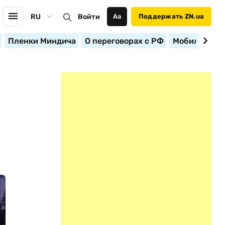
RU
Войти
Аа
Поддержать ZN.ua
Пленки Миндича
О переговорах с РФ
Мобилизация