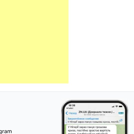
egram