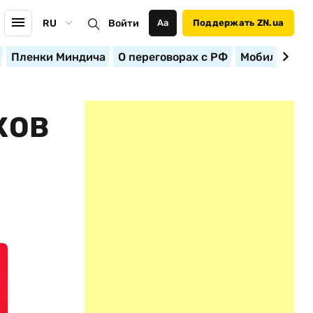
RU
Войти
Аа
Поддержать ZN.ua
Пленки Миндича
О переговорах с РФ
Мобилизация
КОВ