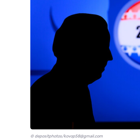
© depositphotos/kovop58@gmail.com