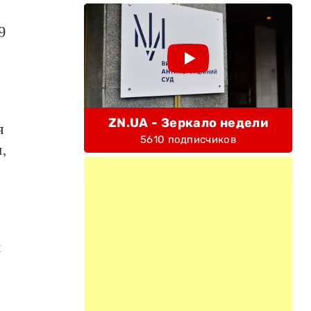
9
ZN.UA - Зеркало недели
я
5610 подписчиков
,
й