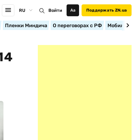
RU
Войти
Аа
Поддержать ZN.ua
Пленки Миндича
О переговорах с РФ
Мобилизация
14