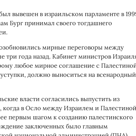
был вывешен в израильском парламенте в 199
аам Бург принимал своего тогдашнего
еи.
возобновились мирные переговоры между
ые три года назад. Кабинет министров Израил
орому любое мирное соглашение с Палестиной
уступки, должно выноситься на всенародный
льские власти согласились выпустить из
а, когда в Осло между Израилем и Палестино
ее первым шагом к созданию палестинского
бождение заключенных было главным
ской национальной администрацией (ПНА)