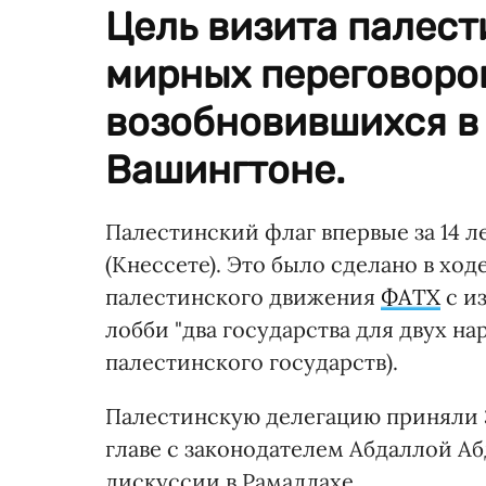
Цель визита палест
мирных переговоров
возобновившихся в
Вашингтоне.
Палестинский флаг впервые за 14 л
(Кнессете). Это было сделано в хо
палестинского движения
ФАТХ
с и
лобби "два государства для двух н
палестинского государств).
Палестинскую делегацию приняли 
главе с законодателем Абдаллой А
дискуссии в Рамаллахе.