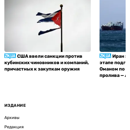
США ввели санкции против
Иран з
кубинских чиновников и компаний,
этапе подго
причастных к закупкам оружия
Оманом по п
пролива — A
ИЗДАНИЕ
Архивы
Редакция