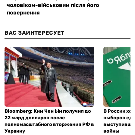
ВАС ЗАИНТЕРЕСУЕТ
Bloomberg: Ким Чен Ын получил до
В России хо
22 млрд долларов после
выборов еди
полномасштабного вторжения РФ в
выступившу
Украину
войны