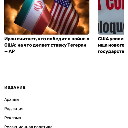
Иран считает, что победит в войне с
США усилива
США: на что делает ставку Тегеран
ища нового 
— AP
государства
ИЗДАНИЕ
Архивы
Редакция
Реклама
Редакционная политика