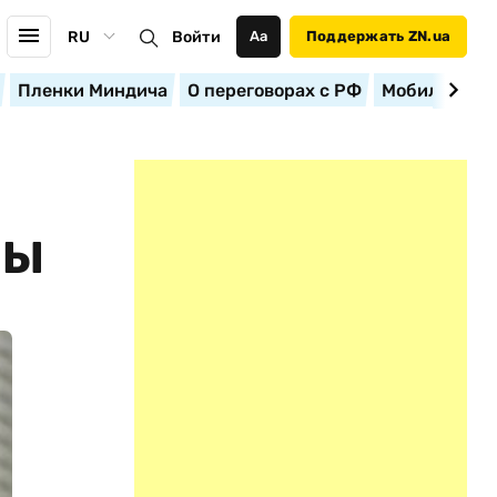
RU
Войти
Аа
Поддержать ZN.ua
Пленки Миндича
О переговорах с РФ
Мобилизация
РЫ