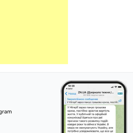
egram