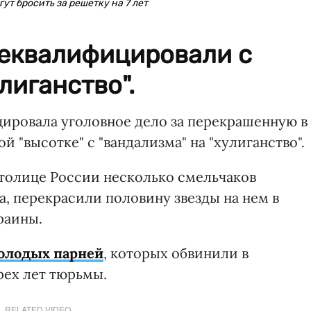
ут бросить за решетку на 7 лет
реквалифицировали с
лиганство".
ировала уголовное дело за перекрашенную в
й "высотке" с "вандализма" на "хулиганство".
 столице России несколько смельчаков
, перекрасили половину звезды на нем в
раины.
олодых парней
, которых обвинили в
рех лет тюрьмы.
RELATED VIDEO