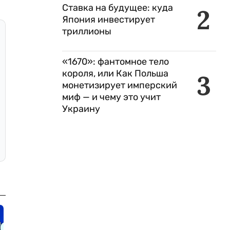
Ставка на будущее: куда
2
Япония инвестирует
триллионы
«1670»: фантомное тело
короля, или Как Польша
3
монетизирует имперский
миф — и чему это учит
Украину