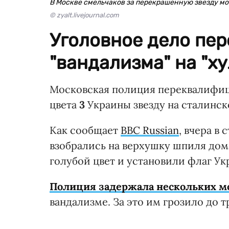
В Москве смельчаков за перекрашенную звезду мог
© zyalt.livejournal.com
Уголовное дело пе
"вандализма" на "ху
Московская полиция переквалифиц
цвета
3
Украины звезду на сталинско
Как сообщает
BBC Russian
, вчера в
взобрались на верхушку шпиля дома
голубой цвет и установили флаг Ук
Полиция задержала нескольких м
вандализме. За это им грозило до т