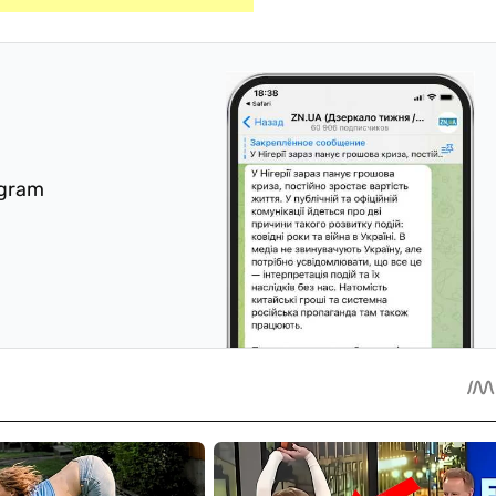
egram