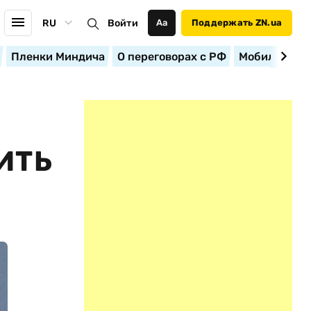
RU
Войти
Аа
Поддержать ZN.ua
Пленки Миндича
О переговорах с РФ
Мобилизация
ИТЬ