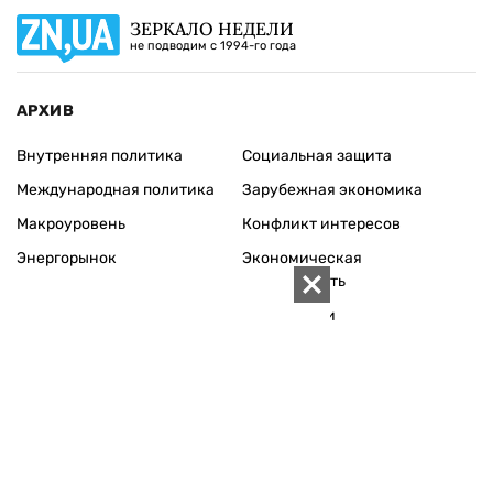
ЗЕРКАЛО НЕДЕЛИ
не подводим с 1994-го года
АРХИВ
Внутренняя политика
Социальная защита
Международная политика
Зарубежная экономика
Макроуровень
Конфликт интересов
Энергорынок
Экономическая
безопасность
Приватизация
Персоналии
Экономика регионов
Социум
Наука
История
Технологии
Круг семьи
Среда обитания
Туризм
Церковь
Собственность