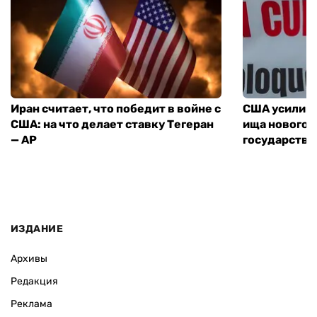
Иран считает, что победит в войне с
США усилива
США: на что делает ставку Тегеран
ища нового 
— AP
государства
ИЗДАНИЕ
Архивы
Редакция
Реклама