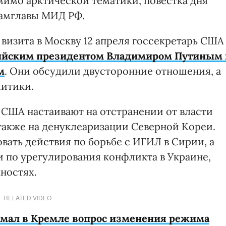
мимо арктической тематики, повестка дня
замглавы МИД РФ.
визита в Москву 12 апреля госсекретарь США
ссийским президентом Владимиром Путиным 
м
. Они обсудили двусторонние отношения, а
итики.
о США настаивают на отстранении от власти
 также на денуклеаризации Северной Кореи.
ать действия по борьбе с ИГИЛ в Сирии, а
и по урегулирования конфликта в Украине,
ностях.
RELATED VIDEO
имал в Кремле вопрос изменения режима