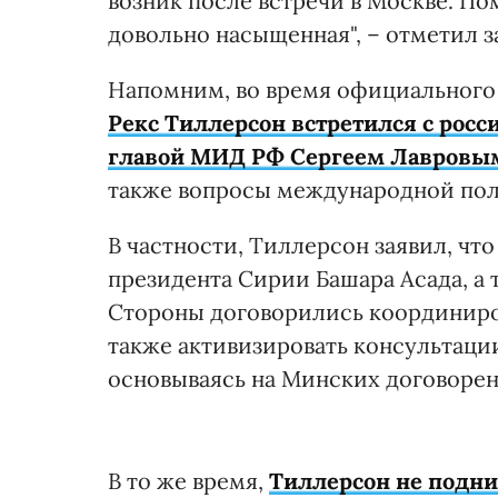
возник после встречи в Москве. По
довольно насыщенная", – отметил 
Напомним, во время официального 
Рекс Тиллерсон встретился с ро
главой МИД РФ Сергеем Лавровы
также вопросы международной пол
В частности, Тиллерсон заявил, чт
президента Сирии Башара Асада, а
Стороны договорились координиров
также активизировать консультаци
основываясь на Минских договорен
В то же время,
Тиллерсон не подн