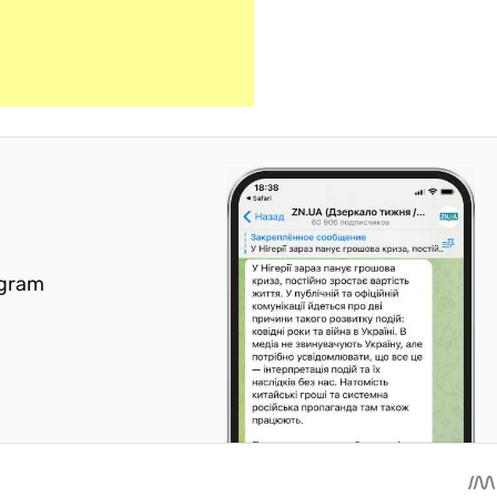
egram