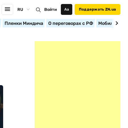
RU
Войти
Аа
Поддержать ZN.ua
Пленки Миндича
О переговорах с РФ
Мобилизация