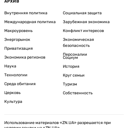
АРХИВ
Внутренняя политика
Социальная защита
Международная политика
Зарубежная экономика
Макроуровень
Конфликт интересов
Энергорынок
Экономическая
безопасность
Приватизация
Персоналии
Экономика регионов
Социум
Наука
История
Технологии
Круг семьи
Среда обитания
Туризм
Церковь
Собственность
Культура
Использование материалов «ZN.UA» разрешается при
условии ссылки на «ZN.UA».