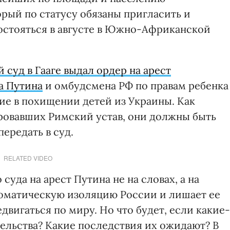
орый по статусу обязаны пригласить и
остояться в августе в Южно-Африканской
суд в Гааге выдал ордер на арест
а Путина
и омбудсмена РФ по правам ребенка
ие в похищении детей из Украины. Как
ировавших Римский устав, они должны быть
ередать в суд.
RELATED VIDEO
уда на арест Путина не на словах, а на
оматическую изоляцию России и лишает ее
вигаться по миру. Но что будет, если какие-
тельства? Какие последствия их ожидают? В