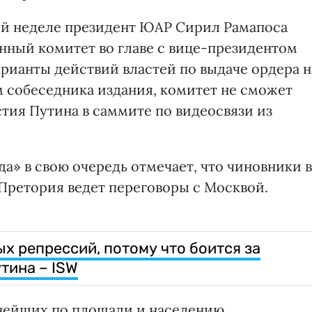
ой неделе президент ЮАР Сирил Рамапоса
нный комитет во главе с вице-президентом
рианты действий властей по выдаче ордера н
м собеседника издания, комитет не сможет
стия Путина в саммите по видеосвязи из
а» в свою очередь отмечает, что чиновники в
Претория ведет переговоры с Москвой.
х репрессий, потому что боится за
тина – ISW
нейших по площади и населению