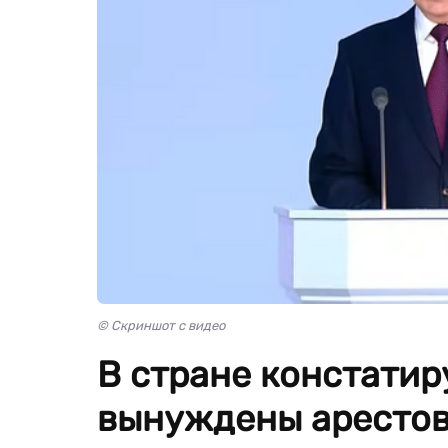
© Скриншот с видео
В стране констатир
вынуждены арестов