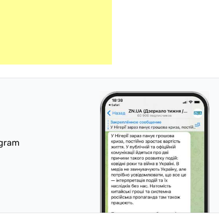
egram