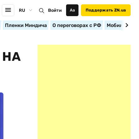
RU
Войти
Аа
Поддержать ZN.ua
Пленки Миндича
О переговорах с РФ
Мобилизация
 НА