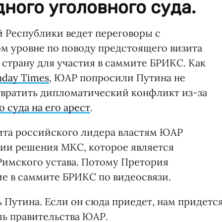
ного уголовного суда.
Республики ведет переговоры с
м уровне по поводу предстоящего визита
 страну для участия в саммите БРИКС. Как
nday Times
, ЮАР попросили Путина не
твратить дипломатический конфликт из-за
 суда на его арест
.
зита российского лидера властям ЮАР
нии решения МКС, которое является
Римского устава. Потому Претория
е в саммите БРИКС по видеосвязи.
ь Путина. Если он сюда приедет, нам придетс
ель правительства ЮАР.