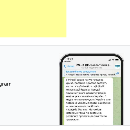
egram