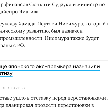
тр финансов Сюнъити Судзуки и министр по
айсиро Ямагива.
укадзу Хамада. Ясутоси Нисимура, который 
ическому развитию, был назначен
 промышленности. Нисимура также будет
траны с РФ.
йце японского экс-премьера назначили
ртизу
RELATED VIDEO
таве ушло в отставку перед перестановками 
да планировал провести перестановки в