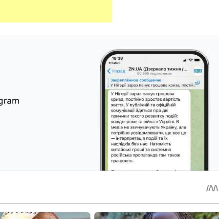
egram