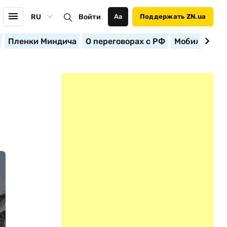
RU
Войти
Аа
Поддержать ZN.ua
Пленки Миндича
О переговорах с РФ
Мобилизация