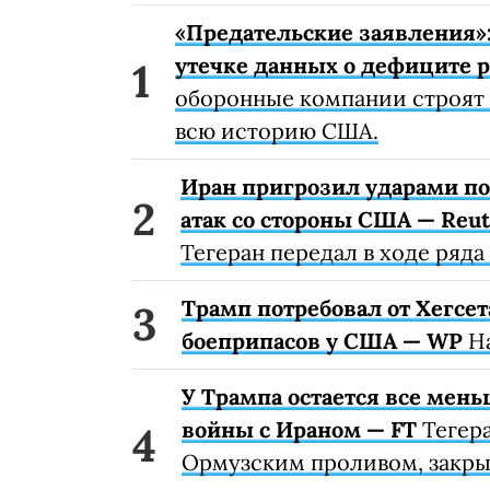
«Предательские заявления»
утечке данных о дефиците 
оборонные компании строят 
всю историю США.
Иран пригрозил ударами по
атак со стороны США — Reut
Тегеран передал в ходе ряд
Трамп потребовал от Хегсе
боеприпасов у США — WP
На
У Трампа остается все мен
войны с Ираном — FT
Тегера
Ормузским проливом, закры