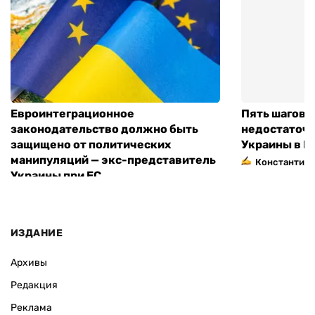
Евроинтеграционное
Пять шагов к
законодательство должно быть
недостаточн
защищено от политических
Украины в Е
манипуляций — экс-представитель
Константин 
Украины при ЕС
ИЗДАНИЕ
Архивы
Редакция
Реклама